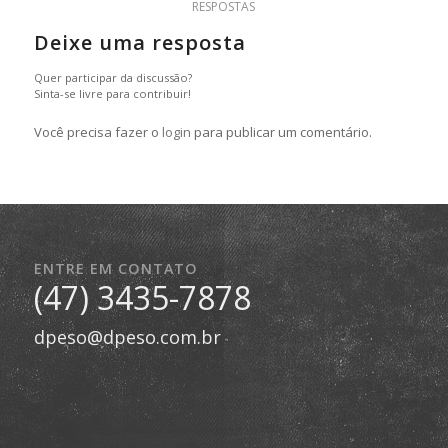
RESPOSTAS
Deixe uma resposta
Quer participar da discussão?
Sinta-se livre para contribuir!
Você precisa fazer o
login
para publicar um comentário.
ENTRE EM CONTATO
(47) 3435-7878
dpeso@dpeso.com.br