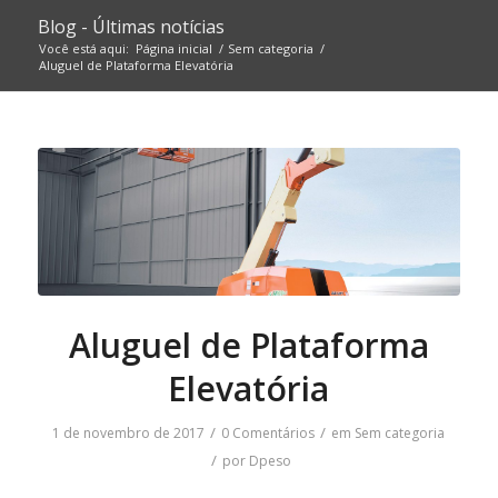
Blog - Últimas notícias
Você está aqui:
Página inicial
/
Sem categoria
/
Aluguel de Plataforma Elevatória
Aluguel de Plataforma
Elevatória
/
/
1 de novembro de 2017
0 Comentários
em
Sem categoria
/
por
Dpeso