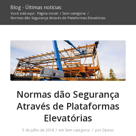
Blog - Últimas notícias
Você está aqui:
Página inicial
/
Sem categoria
/
Normas dão Segurança Através de Plataformas Elevatórias
Normas dão Segurança
Através de Plataformas
Elevatórias
/
/
5 de julho de 2018
em
Sem categoria
por
Dpeso